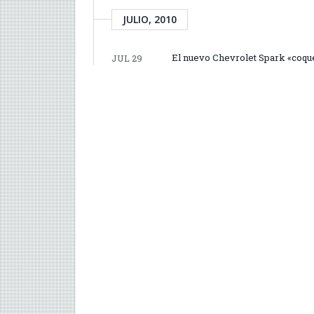
JULIO, 2010
El nuevo Chevrolet Spark «coqu
JUL 29