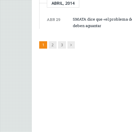
ABRIL, 2014
SMATA dice que «el problema de 
ABR 29
deben aguantar
Siguiente
1
2
3