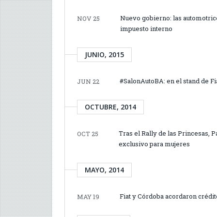
Nuevo gobierno: las automotrice
NOV 25
impuesto interno
JUNIO, 2015
#SalonAutoBA: en el stand de Fi
JUN 22
OCTUBRE, 2014
Tras el Rally de las Princesas, 
OCT 25
exclusivo para mujeres
MAYO, 2014
Fiat y Córdoba acordaron crédito
MAY 19