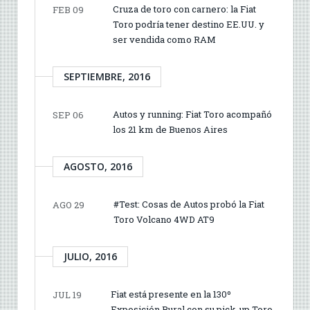
Cruza de toro con carnero: la Fiat
FEB 09
Toro podría tener destino EE.UU. y
ser vendida como RAM
SEPTIEMBRE, 2016
Autos y running: Fiat Toro acompañó
SEP 06
los 21 km de Buenos Aires
AGOSTO, 2016
#Test: Cosas de Autos probó la Fiat
AGO 29
Toro Volcano 4WD AT9
JULIO, 2016
Fiat está presente en la 130º
JUL 19
Exposición Rural con su pick-up Toro