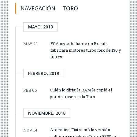
NAVEGACIÓN:
TORO
MAYO, 2019
FCA invierte fuerte en Brasil:
MAY 23
fabricará motores turbo flex de 130 y
180 cv
FEBRERO, 2019
Quién lo diría: la RAM le copió el
FEB 06
portón trasero a la Toro
NOVIEMBRE, 2018
Argentina: Fiat sumó la versión
NOV 14
naftera a su pick-up Toro a $750 mil