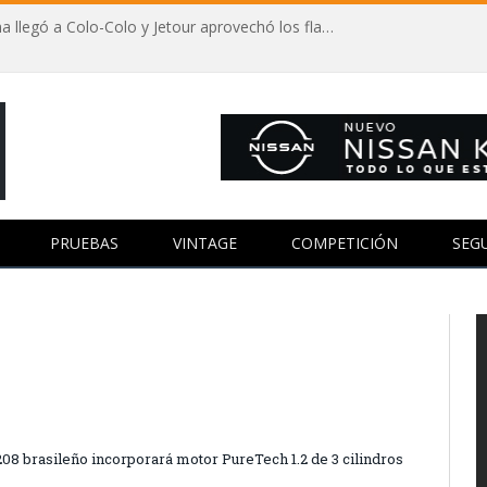
Autos y fútbol: Vozinha llegó a Colo-Colo y Jetour aprovechó los flashes
PRUEBAS
VINTAGE
COMPETICIÓN
SEG
08 brasileño incorporará motor PureTech 1.2 de 3 cilindros