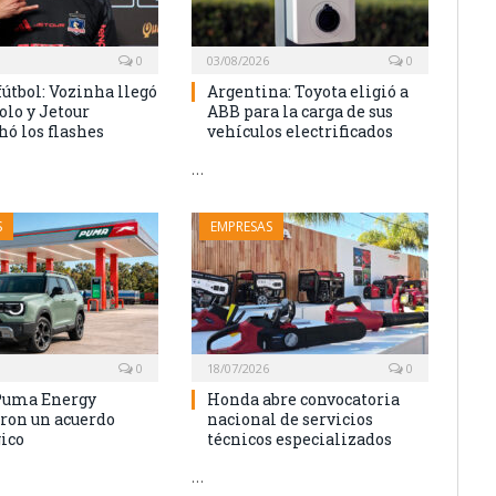
0
03/08/2026
0
fútbol: Vozinha llegó
Argentina: Toyota eligió a
olo y Jetour
ABB para la carga de sus
hó los flashes
vehículos electrificados
…
S
EMPRESAS
0
18/07/2026
0
Puma Energy
Honda abre convocatoria
ron un acuerdo
nacional de servicios
gico
técnicos especializados
…