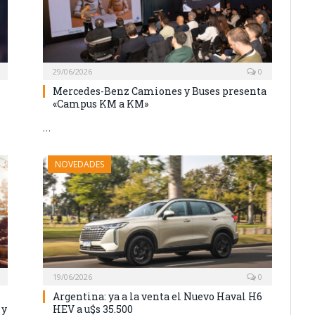
29/06/2026
0
Mercedes-Benz Camiones y Buses presenta
«Campus KM a KM»
…
NOVEDADES
19/06/2026
0
Argentina: ya a la venta el Nuevo Haval H6
 y
HEV a u$s 35.500