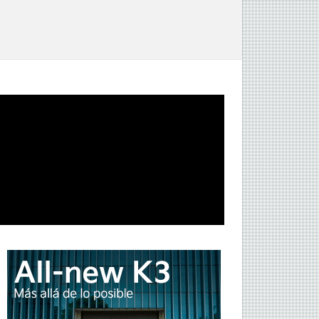
a de autos usados: julio 2026 mostró una caída
ranual de 12,5%