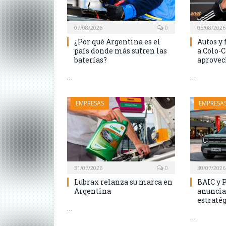
07/08/2026
0
05/08/2026
¿Por qué Argentina es el
Autos y 
país donde más sufren las
a Colo-C
baterías?
aprovec
…
…
EMPRESAS
EMPRESA
31/07/2026
0
30/07/2026
Lubrax relanza su marca en
BAIC y 
Argentina
anuncia
estraté
…
…