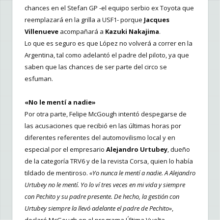
chances en el Stefan GP -el equipo serbio ex Toyota que
reemplazará en la grilla a USF1- porque
Jacques
Villenueve
acompañará a
Kazuki Nakajima
.
Lo que es seguro es que López no volverá a correr en la
Argentina, tal como adelantó el padre del piloto, ya que
saben que las chances de ser parte del circo se
esfuman.
«No le mentí a nadie»
Por otra parte, Felipe McGough intentó despegarse de
las acusaciones que recibió en las últimas horas por
diferentes referentes del automovilismo local y en
especial por el empresario
Alejandro Urtubey
, dueño
de la categoría TRV6 y de la revista Corsa, quien lo había
tildado de mentiroso.
«Yo nunca le mentí a nadie. A Alejandro
Urtubey no le mentí. Yo lo ví tres veces en mi vida y siempre
con Pechito y su padre presente. De hecho, la gestión con
Urtubey siempre la llevó adelante el padre de Pechito»
,
declaró McGough en el programa Última Vuelta.