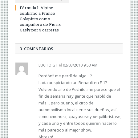
Fórmula 1: Alpine
confirmó a Franco
Colapinto como
compañero de Pierre
Gasly por 5 carreras
3 COMENTARIOS
LUCHO GT
el
02/03/2010 9:53 AM
Perdón!! me perdí de algo…?
Lada auspiciando un Renault en F-1?
Volviendo a lo de Pechito, me parece que el
fin de semana hay gente que habló de
más… pero bueno, el circo del
automovilismo local tiene sus dueños, así
como «monos», «payasos» y «equilibristas»,
y cada uno y entre todos quieren hacer lo
más parecido al mejor show.
Abrazo!