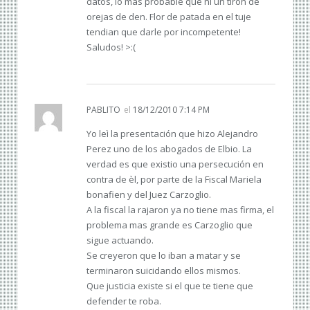
datos, lo mas probable que ni un tiron de
orejas de den. Flor de patada en el tuje
tendian que darle por incompetente!
Saludos! >:(
PABLITO
el
18/12/2010 7:14 PM
Yo leì la presentación que hizo Alejandro
Perez uno de los abogados de Elbio. La
verdad es que existio una persecución en
contra de èl, por parte de la Fiscal Mariela
bonafien y del Juez Carzoglio.
A la fiscal la rajaron ya no tiene mas firma, el
problema mas grande es Carzoglio que
sigue actuando.
Se creyeron que lo iban a matar y se
terminaron suicidando ellos mismos.
Que justicia existe si el que te tiene que
defender te roba.