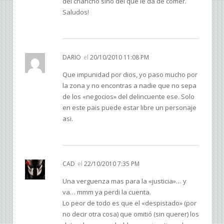
del chancho sino del que le da de comer.
Saludos!
DARIO
el
20/10/2010 11:08 PM
Que impunidad por dios, yo paso mucho por
la zona y no encontras a nadie que no sepa
de los «negocios» del delincuente ese. Solo
en este pais puede estar libre un personaje
asi.
CAD
el
22/10/2010 7:35 PM
Una verguenza mas para la «justicia»… y
va… mmm ya perdi la cuenta.
Lo peor de todo es que el «despistado» (por
no decir otra cosa) que omitió (sin querer) los