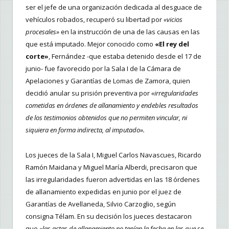
ser el jefe de una organización dedicada al desguace de
vehículos robados, recuperó su libertad por
«vicios
procesales»
en la instrucción de una de las causas en las
que está imputado. Mejor conocido como
«El rey del
corte»
, Fernández -que estaba detenido desde el 17 de
junio- fue favorecido por la Sala I de la Cámara de
Apelaciones y Garantías de Lomas de Zamora, quien
decidió anular su prisión preventiva por
«irregularidades
cometidas en órdenes de allanamiento y endebles resultados
de los testimonios obtenidos que no permiten vincular, ni
siquiera en forma indirecta, al imputado».
Los jueces de la Sala I, Miguel Carlos Navascues, Ricardo
Ramón Maidana y Miguel María Alberdi, precisaron que
las irregularidades fueron advertidas en las 18 órdenes
de allanamiento expedidas en junio por el juez de
Garantías de Avellaneda, Silvio Carzoglio, según
consigna Télam. En su decisión los jueces destacaron
que
«las actas de allanamiento no tenían la fecha en las que se