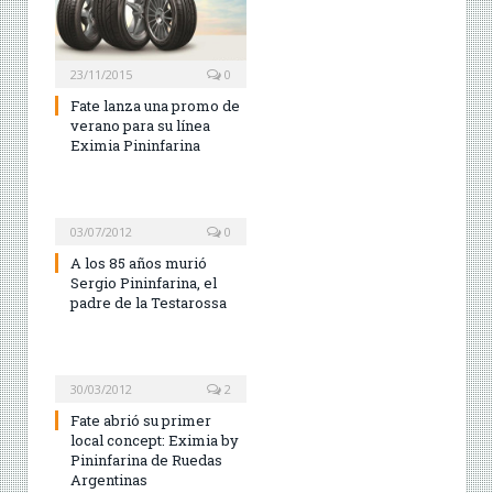
23/11/2015
0
Fate lanza una promo de
verano para su línea
Eximia Pininfarina
03/07/2012
0
A los 85 años murió
Sergio Pininfarina, el
padre de la Testarossa
30/03/2012
2
Fate abrió su primer
local concept: Eximia by
Pininfarina de Ruedas
Argentinas