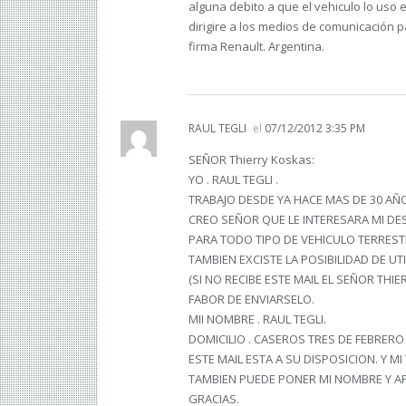
alguna debito a que el vehiculo lo uso 
dirigire a los medios de comunicación p
firma Renault. Argentina.
RAUL TEGLI
el
07/12/2012 3:35 PM
SEÑOR Thierry Koskas:
YO . RAUL TEGLI .
TRABAJO DESDE YA HACE MAS DE 30 AÑ
CREO SEÑOR QUE LE INTERESARA MI DE
PARA TODO TIPO DE VEHICULO TERRESTR
TAMBIEN EXCISTE LA POSIBILIDAD DE U
(SI NO RECIBE ESTE MAIL EL SEÑOR THIERR
FABOR DE ENVIARSELO.
MII NOMBRE . RAUL TEGLI.
DOMICILIO . CASEROS TRES DE FEBRERO
ESTE MAIL ESTA A SU DISPOSICION. Y MI T
TAMBIEN PUEDE PONER MI NOMBRE Y A
GRACIAS.