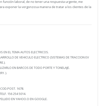
en función laboral, de no tener una respuesta urgente, me
ara exponer la vergonzosa manera de tratar a los clientes de la
OS EN EL TEMA AUTOS ELECTRICOS.
SARROLLO DE VEHICULO ELECTRICO (SISTEMAS DE TRACCION EV
E.).
TILIZARLO EN BARCOS DE TODO PORTE Y TONELAJE.
Y. ).
 COD.POST. 1678.
ELF. 156 254 5014.
PELLIDO EN YAHOO.O EN GOOGLE.