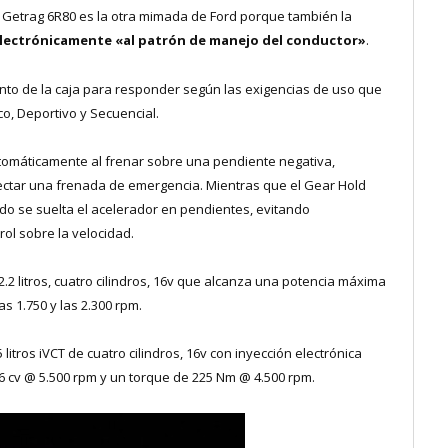
 Getrag 6R80 es la otra mimada de Ford porque también la
electrónicamente
«al patrón de manejo del conductor»
.
ento de la caja para responder según las exigencias de uso que
o, Deportivo y Secuencial.
automáticamente al frenar sobre una pendiente negativa,
ectar una frenada de emergencia. Mientras que el Gear Hold
do se suelta el acelerador en pendientes, evitando
ol sobre la velocidad.
2.2 litros, cuatro cilindros, 16v que alcanza una potencia máxima
s 1.750 y las 2.300 rpm.
itros iVCT de cuatro cilindros, 16v con inyección electrónica
6 cv @ 5.500 rpm y un torque de 225 Nm @ 4.500 rpm.