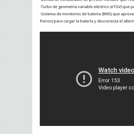
-Turbo de geometría variable eléctrico (eTGV) que 
-Sistema de monitoreo de batería (BMS) que aprovech
frenos) para cargar la batería y desconecta el alte