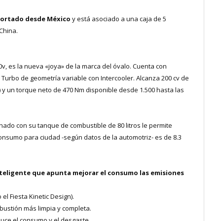
mportado desde México
y está asociado a una caja de 5
China.
20v, es la nueva «joya» de la marca del óvalo. Cuenta con
 Turbo de geometría variable con Intercooler. Alcanza 200 cv de
 y un torque neto de 470 Nm disponible desde 1.500 hasta las
ado con su tanque de combustible de 80 litros le permite
onsumo para ciudad -según datos de la automotriz- es de 8.3
teligente que apunta mejorar el consumo las emisiones
l Fiesta Kinetic Design).
bustión más limpia y completa.
uce el consumo y el desgaste.