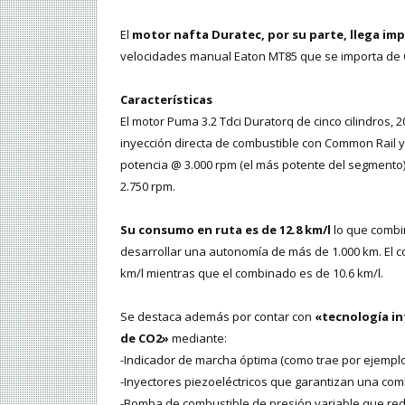
El
motor nafta Duratec, por su parte, llega i
velocidades manual Eaton MT85 que se importa de 
Características
El motor Puma 3.2 Tdci Duratorq de cinco cilindros, 
inyección directa de combustible con Common Rail y
potencia @ 3.000 rpm (el más potente del segmento)
2.750 rpm.
Su consumo en ruta es de 12.8 km/l
lo que combin
desarrollar una autonomía de más de 1.000 km. El c
km/l mientras que el combinado es de 10.6 km/l.
Se destaca además por contar con
«tecnología in
de CO2»
mediante:
-Indicador de marcha óptima (como trae por ejemplo e
-Inyectores piezoeléctricos que garantizan una com
-Bomba de combustible de presión variable que red