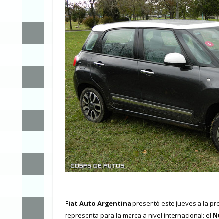
Fiat Auto Argentina
presentó este jueves a la p
representa para la marca a nivel internacional: el
N