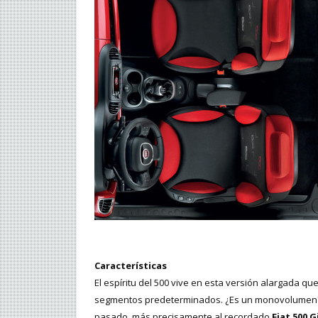
Características
El espíritu del 500 vive en esta versión alargada qu
segmentos predeterminados. ¿Es un monovolumen? N
pasado, más precisamente al recordado
Fiat 500 G