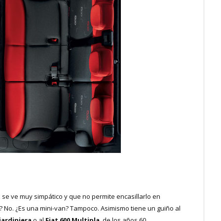
e se ve muy simpático y que no permite encasillarlo en
o. ¿Es una mini-van? Tampoco. Asimismo tiene un guiño al
iardiniera
o al
Fiat 600 Multipla
, de los años 60.