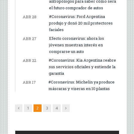
antropólogos para saber cómo será
el futuro comprador de autos
#Coronavirus: Ford Argentina
ABR 28
produjo y donó 20 mil protectores
faciales
Efecto coronavirus: ahora los
ABR 27
jóvenes muestran interés en
comprarse un auto
#Coronavirus: Kia Argentina reabre
ABR 22
sus servicios oficiales y extiende la
garantía
#Coronavirus: Michelin ya produce
ABR 17
máscaras y viseras en 10 plantas
Anterior
Siguiente
1
2
3
4