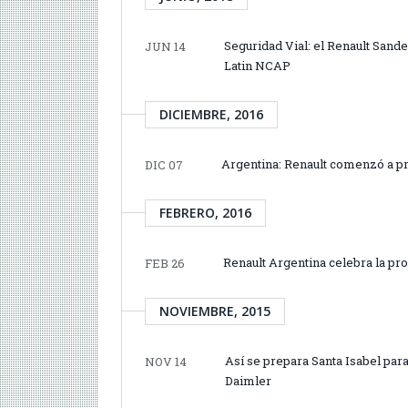
Seguridad Vial: el Renault Sande
JUN 14
Latin NCAP
DICIEMBRE, 2016
Argentina: Renault comenzó a p
DIC 07
FEBRERO, 2016
Renault Argentina celebra la pr
FEB 26
NOVIEMBRE, 2015
Así se prepara Santa Isabel par
NOV 14
Daimler