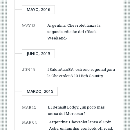
MAYO, 2016
Argentina: Chevrolet lanza la
MAY 12
segunda edición del «Black
Weekend»
JUNIO, 2015
#SalonAutoBA: estreno regional para
JUN 19
la Chevrolet S-10 High Country
MARZO, 2015
El Renault Lodgy, ¿un poco más
MAR 12
cerca del Mercosur?
Argentina: Chevrolet lanza el Spin
MAR 04
Activ, un familiar con look off road;