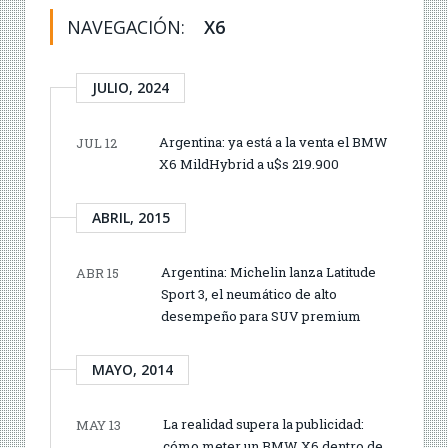
NAVEGACIÓN:
X6
JULIO, 2024
Argentina: ya está a la venta el BMW
JUL 12
X6 MildHybrid a u$s 219.900
ABRIL, 2015
Argentina: Michelin lanza Latitude
ABR 15
Sport 3, el neumático de alto
desempeño para SUV premium
MAYO, 2014
La realidad supera la publicidad:
MAY 13
cómo meter un BMW X6 dentro de