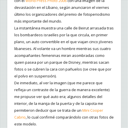
con el
World Press Photo 2006
con una imagen de la
devastación en el Líbano, según anunciaron el viernes
último los organizadores del premio de fotoperiodismo
más importante del mundo.
La instantánea muestra una calle de Beirut arrasada tras
los bombardeos israelíes por la que circula, en primer
plano, un auto convertible en el que viajan cinco jóvenes
libaneses. Al volante va un hombre mientras sus cuatro
acompañantes femeninas miran asombradas como
quien pasea por un parque de Disney, mientras sacan
fotos o se cubren la cara con pañuelos (se cree que por
el polvo en suspensión).
De inmediato, al ver la imagen (que me parece que
refleja un contraste de la guerra de manera excelente)
me propuse ver qué auto era; algunos detalles del
interior, de la manija de la puerta y de la capota me
permitieron deducir que se trata de un
Mini Cooper
Cabrio
, lo cual confirmé comparándolo con otras fotos de
este modelo.