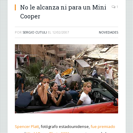
No le alcanza ni para un Mini
1
Cooper
POR
SERGIO CUTULI
EL
12/02/2007
NOVEDADES
Spencer Platt
, fotógrafo estadounidense,
fue premiado