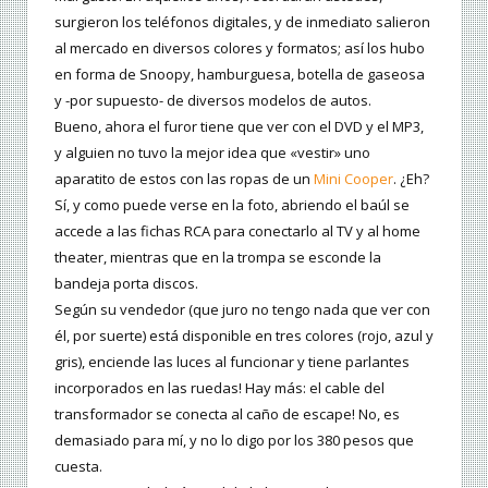
surgieron los teléfonos digitales, y de inmediato salieron
al mercado en diversos colores y formatos; así los hubo
en forma de Snoopy, hamburguesa, botella de gaseosa
y -por supuesto- de diversos modelos de autos.
Bueno, ahora el furor tiene que ver con el DVD y el MP3,
y alguien no tuvo la mejor idea que «vestir» uno
aparatito de estos con las ropas de un
Mini Cooper
. ¿Eh?
Sí, y como puede verse en la foto, abriendo el baúl se
accede a las fichas RCA para conectarlo al TV y al home
theater, mientras que en la trompa se esconde la
bandeja porta discos.
Según su vendedor (que juro no tengo nada que ver con
él, por suerte) está disponible en tres colores (rojo, azul y
gris), enciende las luces al funcionar y tiene parlantes
incorporados en las ruedas! Hay más: el cable del
transformador se conecta al caño de escape! No, es
demasiado para mí, y no lo digo por los 380 pesos que
cuesta.