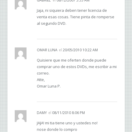
GABRIEL
el
08/12/2007 5:55 AM
Jaja, ni siquiera deben tener licencia de
venta esas cosas. Tiene pinta de romperse
al segundo DVD.
OMAR LUNA
el
20/05/2010 10:22 AM
Quisiere que me oferten donde puede
comprar uno de estos DVDs, me escribir a mi
correo.
Atte,
Omar Luna P.
DAMY
el
08/11/2010 8:06 PM
JAJA! mi tia tiene uno y ustedes no!
nose donde lo compro