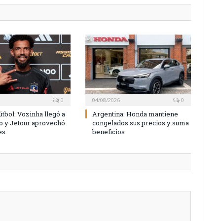
0
04/08/2026
0
útbol: Vozinha llegó a
Argentina: Honda mantiene
o y Jetour aprovechó
congelados sus precios y suma
es
beneficios