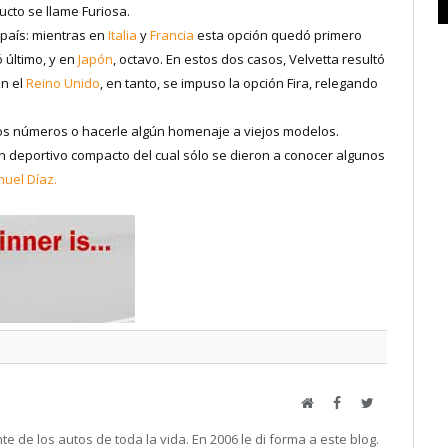
ucto se llame Furiosa.
r país: mientras en
Italia
y
Francia
esta opción quedó primero
 último, y en
Japón
, octavo. En estos dos casos, Velvetta resultó
En el
Reino Unido
, en tanto, se impuso la opción Fira, relegando
os números o hacerle algún homenaje a viejos modelos.
un deportivo compacto del cual sólo se dieron a conocer algunos
uel Díaz.
Web
Facebook
Twitter
e de los autos de toda la vida. En 2006 le di forma a este blog.