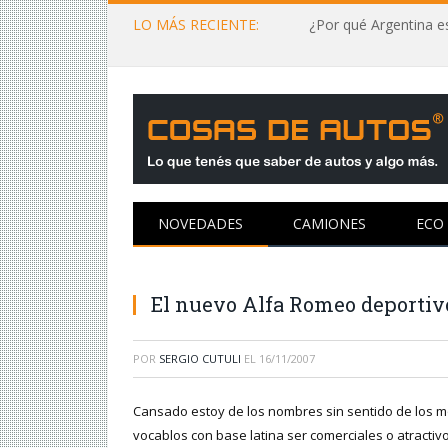
LO MÁS RECIENTE:
¿Por qué Argentina es
NOVEDADES
CAMIONES
ECO
El nuevo Alfa Romeo deportivo
POR
SERGIO CUTULI
EL
16/11/2007
Cansado estoy de los nombres sin sentido de los m
vocablos con base latina ser comerciales o atracti