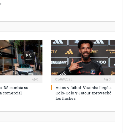
->
0
05/08/2026
0
a: DS cambia su
Autos y fútbol: Vozinha llegó a
ia comercial
Colo-Colo y Jetour aprovechó
los flashes