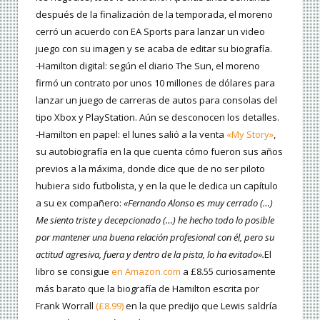
después de la finalización de la temporada, el moreno
cerró un acuerdo con EA Sports para lanzar un video
juego con su imagen y se acaba de editar su biografía.
-Hamilton digital: según el diario The Sun, el moreno
firmó un contrato por unos 10 millones de dólares para
lanzar un juego de carreras de autos para consolas del
tipo Xbox y PlayStation. Aún se desconocen los detalles.
-Hamilton en papel: el lunes salió a la venta
«My Story»
,
su autobiografía en la que cuenta cómo fueron sus años
previos a la máxima, donde dice que de no ser piloto
hubiera sido futbolista, y en la que le dedica un capítulo
a su ex compañero:
«Fernando Alonso es muy cerrado (…)
Me siento triste y decepcionado (…) he hecho todo lo posible
por mantener una buena relación profesional con él, pero su
actitud agresiva, fuera y dentro de la pista, lo ha evitado».
El
libro se consigue
en Amazon.com
a £8.55 curiosamente
más barato que la biografía de Hamilton escrita por
Frank Worrall
(£8.99)
en la que predijo que Lewis saldría