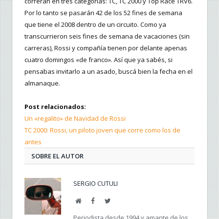
correrán en tres categorías: TC, TC 2000 y Top Race TRV6.
Por lo tanto se pasarán 42 de los 52 fines de semana
que tiene el 2008 dentro de un circuito. Como ya
transcurrieron seis fines de semana de vacaciones (sin
carreras), Rossi y compañía tienen por delante apenas
cuatro domingos «de franco». Así que ya sabés, si
pensabas invitarlo a un asado, buscá bien la fecha en el
almanaque.
Post relacionados:
Un «regalito» de Navidad de Rossi
TC 2000: Rossi, un piloto joven que corre como los de
antes
SOBRE EL AUTOR
SERGIO CUTULI
Web
Facebook
Twitter
Periodista desde 1994 y amante de los