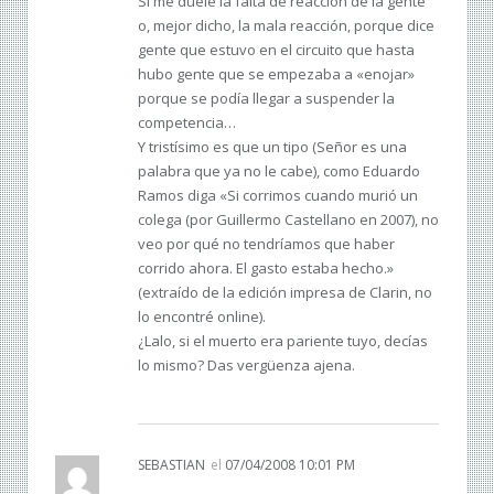
Sí me duele la falta de reacción de la gente
o, mejor dicho, la mala reacción, porque dice
gente que estuvo en el circuito que hasta
hubo gente que se empezaba a «enojar»
porque se podía llegar a suspender la
competencia…
Y tristísimo es que un tipo (Señor es una
palabra que ya no le cabe), como Eduardo
Ramos diga «Si corrimos cuando murió un
colega (por Guillermo Castellano en 2007), no
veo por qué no tendríamos que haber
corrido ahora. El gasto estaba hecho.»
(extraído de la edición impresa de Clarin, no
lo encontré online).
¿Lalo, si el muerto era pariente tuyo, decías
lo mismo? Das vergüenza ajena.
SEBASTIAN
el
07/04/2008 10:01 PM