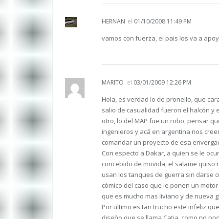
HERNAN
el
01/10/2008 11:49 PM
vamos con fuerza, el pais los va a apoya
MARITO
el
03/01/2009 12:26 PM
Hola, es verdad lo de pronello, que cara
salio de casualidad fueron el halcón y 
otro, lo del MAP fue un robo, pensar q
ingenieros y acá en argentina nos cre
comandar un proyecto de esa enverga
Con especto a Dakar, a quien se le ocur
concebido de movida, el salame quiso r
usan los tanques de guerra sin darse cu
cómico del caso que le ponen un motor
que es mucho mas liviano y de nueva ge
Por ultimo es tan trucho este infeliz 
diseño que se llama Catia, como no po