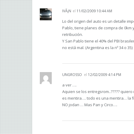
IVÃ¡N
el
11/02/2009 10:44 AM
Lo del origen del auto es un detalle im
Pablo, tiene planes de compra de 0km y
retribución.
Y San Pablo tiene el 40% del PBI brasil
no está mal. (Argentina es la nº 34 o 35)
UNGROSSO
el
12/02/2009 4:14 PM
a ver ….
Aquien se los entregsrom..????? quiero
es mentira…. todo es una mentira… la fi
NO jodan … Mas Pan y Circo….