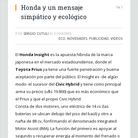
Honda y un mensaje
5
simpático y ecológico
POR
SERGIO CUTULI
EL
01/04/2009
ECO
,
NOVEDADES
,
PUBLICIDAD
,
VIDEOS
El
Honda Insight
es la apuesta híbrida de la marca
japonesa en el mercado estadounidense, donde el
Toyota Prius
ya tiene una fuerte penetración y buena
aceptación por parte del público. El Insight es -de algún
modo- el sucesor del
Civic Hybrid
y tiene como principal
arma su precio (u$s 19.800) que es más económico que
el Prius y que el propio Civic Hybrid.
Consta de dos motores, uno eléctrico de 14 cv (las
baterías se ubican debajo del piso del baúl) y otro a
nafta de 88 cv, fonfirmando el denominado Integrated
Motor Assist (IMA). La función del primero es apoyar al
segundo y recuperar energía al momento del frenado o