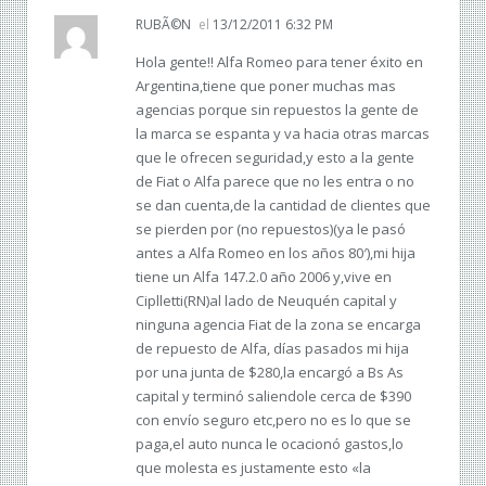
RUBÃ©N
el
13/12/2011 6:32 PM
Hola gente!! Alfa Romeo para tener éxito en
Argentina,tiene que poner muchas mas
agencias porque sin repuestos la gente de
la marca se espanta y va hacia otras marcas
que le ofrecen seguridad,y esto a la gente
de Fiat o Alfa parece que no les entra o no
se dan cuenta,de la cantidad de clientes que
se pierden por (no repuestos)(ya le pasó
antes a Alfa Romeo en los años 80′),mi hija
tiene un Alfa 147.2.0 año 2006 y,vive en
Ciplletti(RN)al lado de Neuquén capital y
ninguna agencia Fiat de la zona se encarga
de repuesto de Alfa, días pasados mi hija
por una junta de $280,la encargó a Bs As
capital y terminó saliendole cerca de $390
con envío seguro etc,pero no es lo que se
paga,el auto nunca le ocacionó gastos,lo
que molesta es justamente esto «la