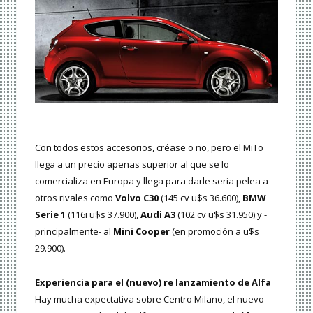
Con todos estos accesorios, créase o no, pero el MiTo
llega a un precio apenas superior al que se lo
comercializa en Europa y llega para darle seria pelea a
otros rivales como
Volvo C30
(145 cv u$s 36.600),
BMW
Serie 1
(116i u$s 37.900),
Audi A3
(102 cv u$s 31.950) y -
principalmente- al
Mini Cooper
(en promoción a u$s
29.900).
Experiencia para el (nuevo) re lanzamiento de Alfa
Hay mucha expectativa sobre Centro Milano, el nuevo