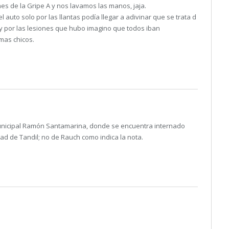
s de la Gripe A y nos lavamos las manos, jaja.
l auto solo por las llantas podía llegar a adivinar que se trata d
 y por las lesiones que hubo imagino que todos iban
mas chicos.
unicipal Ramón Santamarina, donde se encuentra internado
ad de Tandil; no de Rauch como indica la nota.