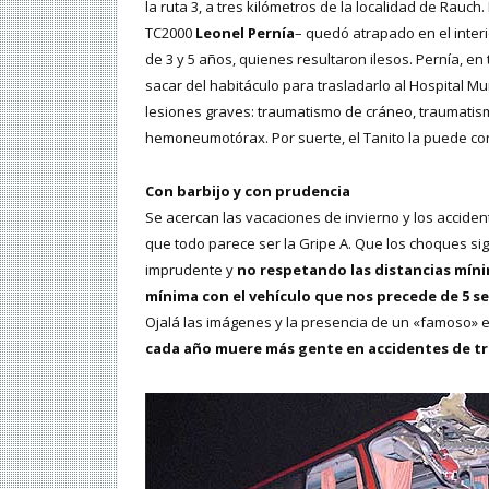
la ruta 3, a tres kilómetros de la localidad de Rauch
TC2000
Leonel Pernía
– quedó atrapado en el inter
de 3 y 5 años, quienes resultaron ilesos. Pernía, e
sacar del habitáculo para trasladarlo al Hospital 
lesiones graves: traumatismo de cráneo, traumatismo
hemoneumotórax. Por suerte, el Tanito la puede con
Con barbijo y con prudencia
Se acercan las vacaciones de invierno y los accide
que todo parece ser la Gripe A. Que los choques s
imprudente y
no respetando las distancias míni
mínima con el vehículo que nos precede de 5 s
Ojalá las imágenes y la presencia de un «famoso» 
cada año muere más gente en accidentes de tr