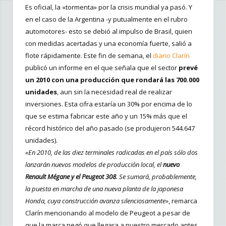
Es oficial, la «tormenta» por la crisis mundial ya pasó. Y
en el caso de la Argentina -y putualmente en el rubro
automotores- esto se debió al impulso de Brasil, quien
con medidas acertadas y una economía fuerte, salió a
flote rápidamente. Este fin de semana, el
diario Clarín
publicó un informe en el que señala que el sector
prevé
un 2010 con una producción que rondará las 700.000
unidades
, aun sin la necesidad real de realizar
inversiones. Esta cifra estaría un 30% por encima de lo
que se estima fabricar este año y un 15% más que el
récord histórico del año pasado (se produjeron 544.647
unidades).
«En 2010, de las diez terminales radicadas en el país sólo dos
lanzarán nuevos modelos de producción local, el
nuevo
Renault Mégane y el Peugeot 308
. Se sumará, probablemente,
la puesta en marcha de una nueva planta de la japonesa
Honda, cuya construcción avanza silenciosamente»
, remarca
Clarín mencionando al modelo de Peugeot a pesar de
que la marca negó que llegara a nuestro mercado antes