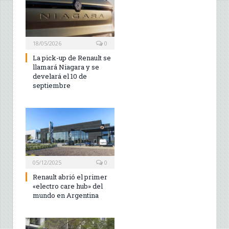
18/05/2026
0
La pick-up de Renault se
llamará Niagara y se
develará el 10 de
septiembre
05/12/2025
0
Renault abrió el primer
«electro care hub» del
mundo en Argentina