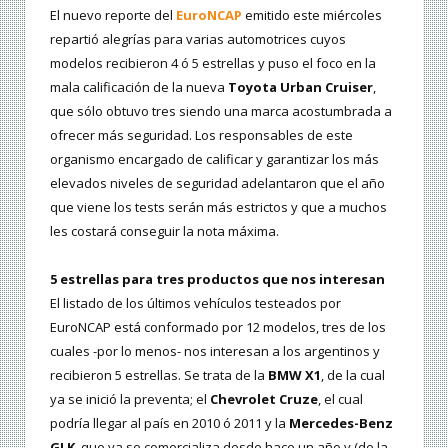
El nuevo reporte del
EuroNCAP
emitido este miércoles
repartió alegrías para varias automotrices cuyos
modelos recibieron 4 ó 5 estrellas y puso el foco en la
mala calificación de la nueva
Toyota Urban Cruiser
,
que sólo obtuvo tres siendo una marca acostumbrada a
ofrecer más seguridad. Los responsables de este
organismo encargado de calificar y garantizar los más
elevados niveles de seguridad adelantaron que el año
que viene los tests serán más estrictos y que a muchos
les costará conseguir la nota máxima.
5 estrellas para tres productos que nos interesan
El listado de los últimos vehículos testeados por
EuroNCAP está conformado por 12 modelos, tres de los
cuales -por lo menos- nos interesan a los argentinos y
recibieron 5 estrellas. Se trata de la
BMW X1
, de la cual
ya se inició la preventa; el
Chevrolet Cruze
, el cual
podría llegar al país en 2010 ó 2011 y la
Mercedes-Benz
GLK
, que ya se comercializa desde hace un año y (de la