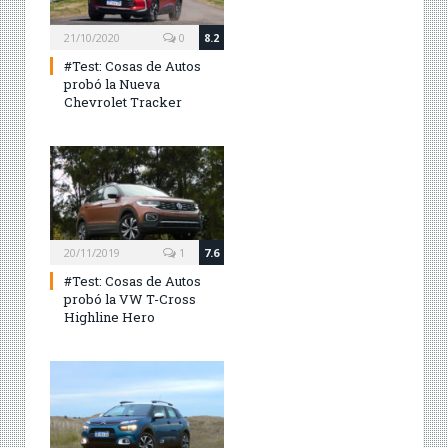
21/10/2020
0
8.2
#Test: Cosas de Autos
probó la Nueva
Chevrolet Tracker
20/11/2019
1
7.6
#Test: Cosas de Autos
probó la VW T-Cross
Highline Hero