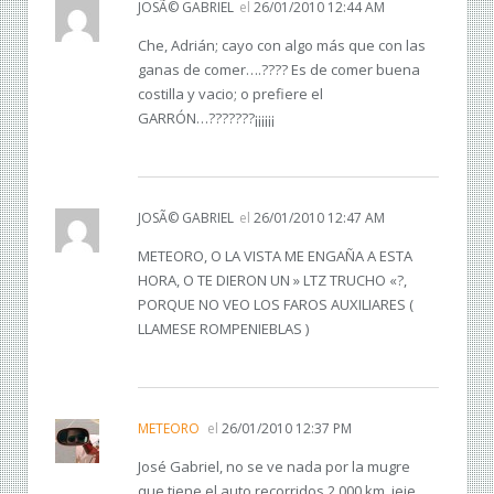
JOSÃ© GABRIEL
el
26/01/2010 12:44 AM
Che, Adrián; cayo con algo más que con las
ganas de comer….???? Es de comer buena
costilla y vacio; o prefiere el
GARRÓN…???????¡¡¡¡¡¡
JOSÃ© GABRIEL
el
26/01/2010 12:47 AM
METEORO, O LA VISTA ME ENGAÑA A ESTA
HORA, O TE DIERON UN » LTZ TRUCHO «?,
PORQUE NO VEO LOS FAROS AUXILIARES (
LLAMESE ROMPENIEBLAS )
METEORO
el
26/01/2010 12:37 PM
José Gabriel, no se ve nada por la mugre
que tiene el auto recorridos 2.000 km. jeje