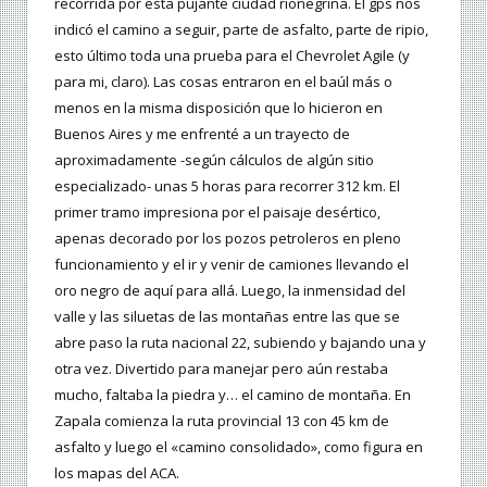
recorrida por esta pujante ciudad rionegrina. El gps nos
indicó el camino a seguir, parte de asfalto, parte de ripio,
esto último toda una prueba para el Chevrolet Agile (y
para mi, claro). Las cosas entraron en el baúl más o
menos en la misma disposición que lo hicieron en
Buenos Aires y me enfrenté a un trayecto de
aproximadamente -según cálculos de algún sitio
especializado- unas 5 horas para recorrer 312 km. El
primer tramo impresiona por el paisaje desértico,
apenas decorado por los pozos petroleros en pleno
funcionamiento y el ir y venir de camiones llevando el
oro negro de aquí para allá. Luego, la inmensidad del
valle y las siluetas de las montañas entre las que se
abre paso la ruta nacional 22, subiendo y bajando una y
otra vez. Divertido para manejar pero aún restaba
mucho, faltaba la piedra y… el camino de montaña. En
Zapala comienza la ruta provincial 13 con 45 km de
asfalto y luego el «camino consolidado», como figura en
los mapas del ACA.