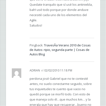
Quedate tranquilo que sí usé los antiniebla,
bah! usé todo porque por donde anduve
necesité cada uno de los elementos del
Agile.
Saludos!
Pingback:
TravesÃ­a Verano 2010 de Cosas
de Autos: ripio, segunda parte | Cosas de
Autos Blog
ADRIAN
el
02/02/2010 11:18 PM
perdona josé Gabriel que no te contesté
antes, no suelo conectarme seguido, sobre
tus inquietudes te cuento que vacio no
quedó porque se morfó todo. Con esto de
que maneja solo él…que muchos km… y la
energía que hay que recuperar…bueno no