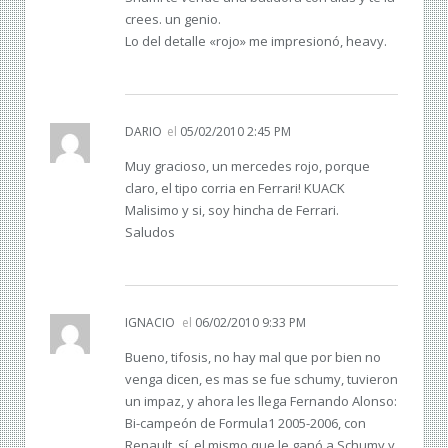
crees. un genio.
Lo del detalle «rojo» me impresionó, heavy.
DARIO
el
05/02/2010 2:45 PM
Muy gracioso, un mercedes rojo, porque
claro, el tipo corria en Ferrari! KUACK
Malisimo y si, soy hincha de Ferrari.
Saludos
IGNACIO
el
06/02/2010 9:33 PM
Bueno, tifosis, no hay mal que por bien no
venga dicen, es mas se fue schumy, tuvieron
un impaz, y ahora les llega Fernando Alonso:
Bi-campeón de Formula1 2005-2006, con
Renault, sí, el mismo que le ganó a Schumy y