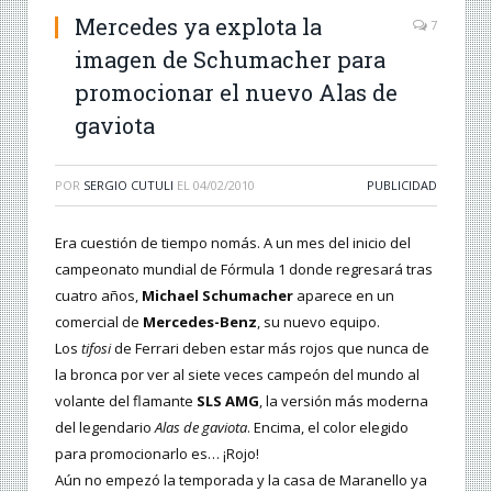
Mercedes ya explota la
7
imagen de Schumacher para
promocionar el nuevo Alas de
gaviota
POR
SERGIO CUTULI
EL
04/02/2010
PUBLICIDAD
Era cuestión de tiempo nomás. A un mes del inicio del
campeonato mundial de Fórmula 1 donde regresará tras
cuatro años,
Michael Schumacher
aparece en un
comercial de
Mercedes-Benz
, su nuevo equipo.
Los
tifosi
de Ferrari deben estar más rojos que nunca de
la bronca por ver al siete veces campeón del mundo al
volante del flamante
SLS AMG
, la versión más moderna
del legendario
Alas de gaviota
. Encima, el color elegido
para promocionarlo es… ¡Rojo!
Aún no empezó la temporada y la casa de Maranello ya