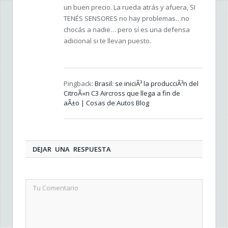
un buen precio. La rueda atrás y afuera, SI
TENÉS SENSORES no hay problemas…no
chocás a nadie… pero sí es una defensa
adicional si te llevan puesto.
Pingback:
Brasil: se iniciÃ³ la producciÃ³n del
CitroÃ«n C3 Aircross que llega a fin de
aÃ±o | Cosas de Autos Blog
DEJAR UNA RESPUESTA