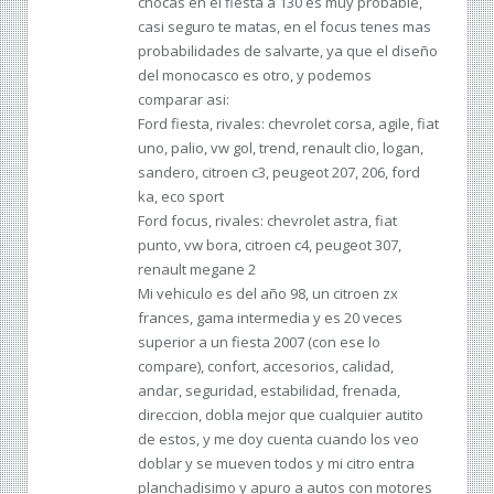
chocas en el fiesta a 130 es muy probable,
casi seguro te matas, en el focus tenes mas
probabilidades de salvarte, ya que el diseño
del monocasco es otro, y podemos
comparar asi:
Ford fiesta, rivales: chevrolet corsa, agile, fiat
uno, palio, vw gol, trend, renault clio, logan,
sandero, citroen c3, peugeot 207, 206, ford
ka, eco sport
Ford focus, rivales: chevrolet astra, fiat
punto, vw bora, citroen c4, peugeot 307,
renault megane 2
Mi vehiculo es del año 98, un citroen zx
frances, gama intermedia y es 20 veces
superior a un fiesta 2007 (con ese lo
compare), confort, accesorios, calidad,
andar, seguridad, estabilidad, frenada,
direccion, dobla mejor que cualquier autito
de estos, y me doy cuenta cuando los veo
doblar y se mueven todos y mi citro entra
planchadisimo y apuro a autos con motores