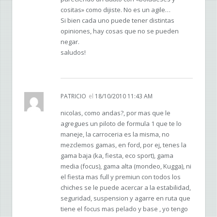
cositas» como dijiste. No es un agile…
Si bien cada uno puede tener distintas
opiniones, hay cosas que no se pueden
negar.
saludos!
PATRICIO
el
18/10/2010 11:43 AM
nicolas, como andas?, por mas que le
agregues un piloto de formula 1 que te lo
maneje, la carroceria es la misma, no
mezclemos gamas, en ford, por ej, tenes la
gama baja (ka, fiesta, eco sport), gama
media (focus), gama alta (mondeo, Kugga), ni
el fiesta mas full y premiun con todos los
chiches se le puede acercar a la estabilidad,
seguridad, suspension y agarre en ruta que
tiene el focus mas pelado y base , yo tengo