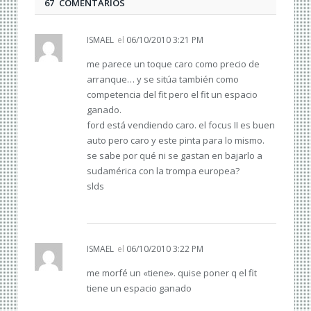
67 COMENTARIOS
ISMAEL
el
06/10/2010 3:21 PM
me parece un toque caro como precio de
arranque… y se sitúa también como
competencia del fit pero el fit un espacio
ganado.
ford está vendiendo caro. el focus II es buen
auto pero caro y este pinta para lo mismo.
se sabe por qué ni se gastan en bajarlo a
sudamérica con la trompa europea?
slds
ISMAEL
el
06/10/2010 3:22 PM
me morfé un «tiene». quise poner q el fit
tiene un espacio ganado