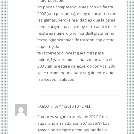
materiales, etc
no podes compararlo jamas con un fiesta
2007 (una porqueria), estoy de acuerdo con
las gamas, pero la realidad es que la gama
media argentina esta muy retrasada y este
feista es numero uno mundial! plataforma
tecnologia sistemas de traccion esp etcetc..
super rigido
te recomiendo investigues más para
opinar,,! ya veremos el nuevo focuas o el
308 y ahí si estaré de acuerdo con vos! 206
gti te recomendaria para seguir entre autos
franceses .. saludos
PABLO
el
03/11/2010 10:42 AM
Entonces según tu teoria un 207 RC no
superaria en nada aun 307 base??? Las
gamas no siempre estan apuntadas a