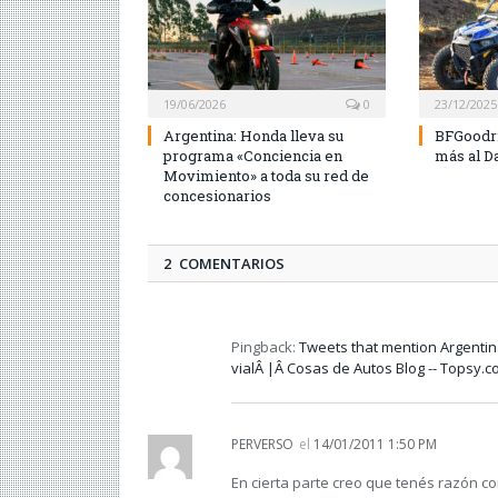
19/06/2026
0
23/12/2025
Argentina: Honda lleva su
BFGoodri
programa «Conciencia en
más al D
Movimiento» a toda su red de
concesionarios
2 COMENTARIOS
Pingback:
Tweets that mention Argentin
vialÂ |Â Cosas de Autos Blog -- Topsy.
PERVERSO
el
14/01/2011 1:50 PM
En cierta parte creo que tenés razón co