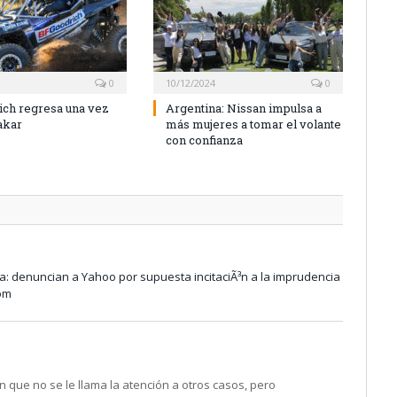
0
10/12/2024
0
ch regresa una vez
Argentina: Nissan impulsa a
akar
más mujeres a tomar el volante
con confianza
a: denuncian a Yahoo por supuesta incitaciÃ³n a la imprudencia
com
n que no se le llama la atención a otros casos, pero