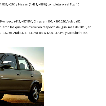
 (1.865, +2%) y Nissan (1.431, +88%) completaron el Top 10
%), Iveco (415, +87.8%), Chrysler (107, +197.2%), Volvo (85,
) fueron las que más crecieron respecto de igual mes de 2010, en
-33.2%), Audi (321, -13.9%), BMW (205, -37.3%) y Mitsubishi (82,