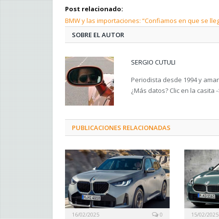
Post relacionado:
BMW y las importaciones: “Confiamos en que se lleg
SOBRE EL AUTOR
SERGIO CUTULI
Periodista desde 1994 y amant
¿Más datos? Clic en la casita 
PUBLICACIONES RELACIONADAS
16/02/2025
0
15/02/2025