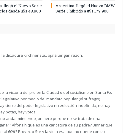
a: llegó el Nuevo Serie
Argentina: llegó el Nuevo BMW
ecios desde u$s 48.900
Serie 5 híbrido a u$s 179.900
la dictadura kirchnerista.. ojalá tengan razón.
de la victoria del pro en la Ciudad o del socialismo en Santa Fe.
y legislativo por medio del mandato popular (el sufragio).
y cierre del poder legislativo ni reelección indefinida, no hay
ay botas, hay votos.
ero no andar mintiendo, primero porque no se trata de una
ganar? Alfonsín que es una caricatura de su padre? Binner que
r al 60%? Proyecto Sur y la vieja esa que no puede con su