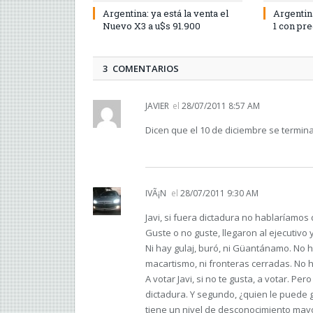
Argentina: ya está la venta el
Argentin
Nuevo X3 a u$s 91.900
1 con pr
3 COMENTARIOS
JAVIER
el
28/07/2011 8:57 AM
Dicen que el 10 de diciembre se termina 
IVÃ¡N
el
28/07/2011 9:30 AM
Javi, si fuera dictadura no hablaríamos 
Guste o no guste, llegaron al ejecutivo 
Ni hay gulaj, buró, ni Güantánamo. No ha
macartismo, ni fronteras cerradas. No h
A votar Javi, si no te gusta, a votar. P
dictadura. Y segundo, ¿quien le puede 
tiene un nivel de desconocimiento mayo