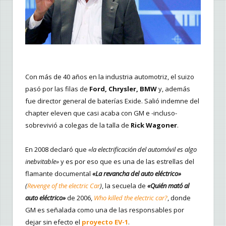
Con más de 40 años en la industria automotriz, el suizo
pasó por las filas de
Ford, Chrysler, BMW
y, además
fue director general de baterías Exide. Salió indemne del
chapter eleven que casi acaba con GM e -incluso-
sobrevivió a colegas de la talla de
Rick Wagoner
.
En 2008 declaró que
«la electrificación del automóvil es algo
inebvitable»
y es por eso que es una de las estrellas del
flamante documental
«La revancha del auto eléctrico»
(
Revenge of the electric Car
)
, la secuela de
«Quién mató al
auto eléctrico»
de 2006,
Who killed the electric car?
, donde
GM es señalada como una de las responsables por
dejar sin efecto el
proyecto EV-1
.