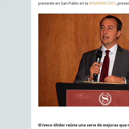
presente en San Pablo en la
FENATRAN 2011
, prese
El Iveco Glider reúne una serie de mejoras qu