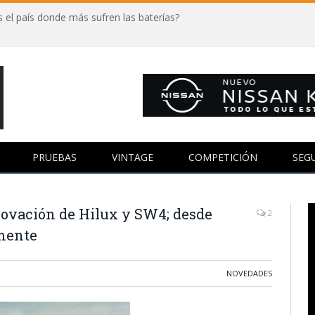
 el país donde más sufren las baterías?
PRUEBAS
VINTAGE
COMPETICIÓN
SEG
novación de Hilux y SW4; desde
2
amente
NOVEDADES