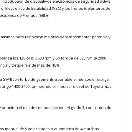
introducción de dispositivos electrónicos de seguridad activa
rol Electrónico de Estabilidad (VSC) y los frenos (delanteros de
lectrónica de Frenado (EBD).
s mismos pero recibieron mejoras para incrementar potencia y
o alcanza los 120 cv @ 3600 rpm y un torque de 325 Nm @ 2000
encia y torque fue de más del 18%.
n la SW4) con turbo de geomentría variable e intercooler otorga
 rango 1400-3400 rpm, siendo el impulsor diesel de Toyota más
permiten el uso de combustible diesel grado 3, con contenido
os manual de 5 velocidades o automática de 4 marchas.