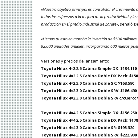
«Nuestro objetivo principal es consolidar el crecimiento
todos los esfuerzos a la mejora de la productividad y la 
producción en el predio industrial de Zárate»
, señaló
D
«Hemos puesto en marcha la inversión de $504 millones 
92.000 unidades anuales, incorporando 600 nuevos pues
Versiones y precios de lanzamiento:
Toyota Hilux 4×2 2.5 Cabina Simple DX: $134.110
Toyota Hilux 4×2 2.5 Cabina Doble DX Pack: $150
Toyota Hilux 4×2 3.0 Cabina Doble SR: $168.590
Toyota Hilux 4×2 3.0 Cabina Doble SRV: $186.490
Toyota Hilux 4×2 3.0 Cabina Doble SRV c/cuero: 
Toyota Hilux 4×4 2.5 Cabina Simple DX: $156.250
Toyota Hilux 4×4 2.5 Cabina Doble DX Pack: $178
Toyota Hilux 4×4 3.0 Cabina Doble SR: $195.320
Toyota Hilux 4×4 3.0 Cabina Doble SRV: $222.900