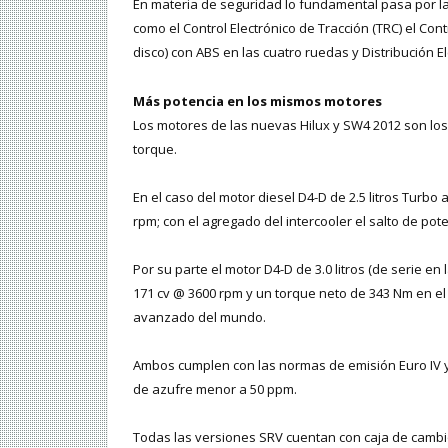
En materia de seguridad lo fundamental pasa por la 
como el Control Electrónico de Tracción (TRC) el Cont
disco) con ABS en las cuatro ruedas y Distribución E
Más potencia en los mismos motores
Los motores de las nuevas Hilux y SW4 2012 son lo
torque.
En el caso del motor diesel D4-D de 2.5 litros Turb
rpm; con el agregado del intercooler el salto de pot
Por su parte el motor D4-D de 3.0 litros (de serie e
171 cv @ 3600 rpm y un torque neto de 343 Nm en el
avanzado del mundo.
Ambos cumplen con las normas de emisión Euro IV y 
de azufre menor a 50 ppm.
Todas las versiones SRV cuentan con caja de cambi