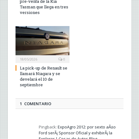
pre-venta de la Kia
Tasman que llega en tres
versiones
18/05/2026
0
La pick-up de Renault se
llamará Niagara y se
develará el 10 de
septiembre
1 COMENTARIO
Pingback:
ExpoAgro 2012: por sexto aÃ±o
Ford serÃ¡ Sponsor Oficial y exhibirÃ¡ la
Explorer | Cosas de Autos Blog