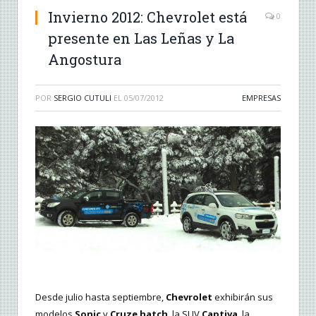
Invierno 2012: Chevrolet está
0
presente en Las Leñas y La
Angostura
POR
SERGIO CUTULI
EL
05/07/2012
EMPRESAS
Desde julio hasta septiembre,
Chevrolet
exhibirán sus
modelos
Sonic
y
Cruze hatch
, la SUV
Captiva
, la