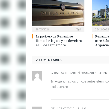
18/05/2026
0
05/12/2025
La pick-up de Renault se
Renault a
llamará Niagara y se develará
care hub
el 10 de septiembre
Argentin
2 COMENTARIOS
GERARDO FERRARI
el
26/07/2012 3:31 PM
En Argentina.. los unicos autos electri
radiocontrol
GT
el
27/07/2012 1:51 AM