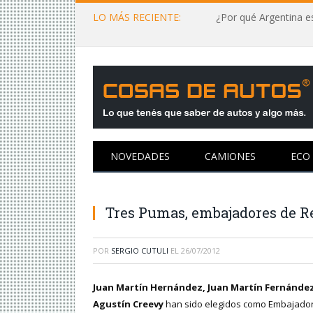
LO MÁS RECIENTE:
¿Por qué Argentina es
NOVEDADES
CAMIONES
ECO
Tres Pumas, embajadores de R
POR
SERGIO CUTULI
EL
26/07/2012
Juan Martín Hernández, Juan Martín Fernánde
Agustín Creevy
han sido elegidos como Embajado