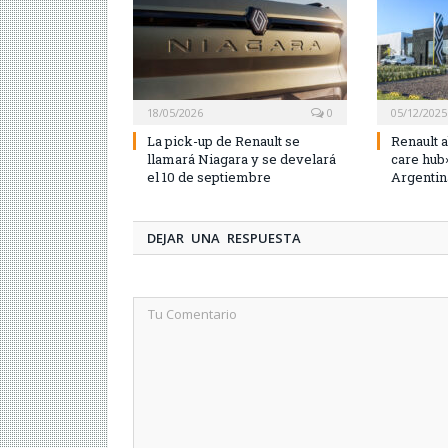
18/05/2026
0
05/12/2025
La pick-up de Renault se
Renault a
llamará Niagara y se develará
care hub
el 10 de septiembre
Argentin
DEJAR UNA RESPUESTA