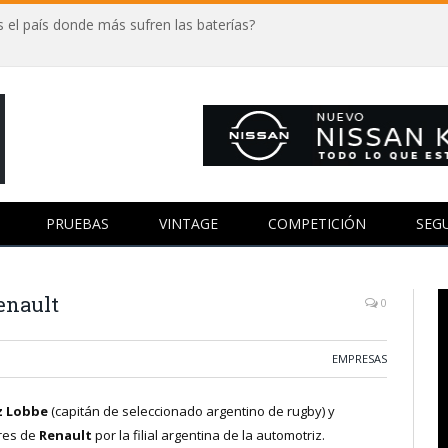
 el país donde más sufren las baterías?
PRUEBAS
VINTAGE
COMPETICIÓN
SEG
enault
0
EMPRESAS
z Lobbe
(capitán de seleccionado argentino de rugby) y
res de
Renault
por la filial argentina de la automotriz.