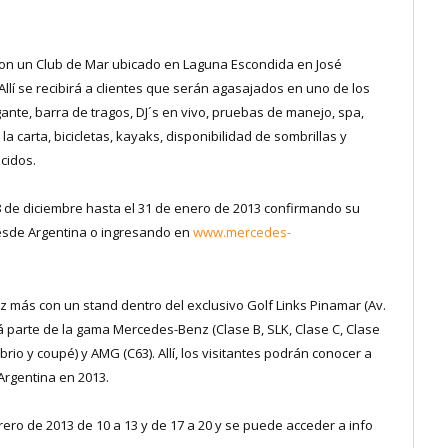
a con un Club de Mar ubicado en Laguna Escondida en José
 Allí se recibirá a clientes que serán agasajados en uno de los
gante, barra de tragos, DJ´s en vivo, pruebas de manejo, spa,
la carta, bicicletas, kayaks, disponibilidad de sombrillas y
cidos.
28 de diciembre hasta el 31 de enero de 2013 confirmando su
desde Argentina o ingresando en
www.mercedes-
z más con un stand dentro del exclusivo Golf Links Pinamar (Av.
 parte de la gama Mercedes-Benz (Clase B, SLK, Clase C, Clase
rio y coupé) y AMG (C63). Allí, los visitantes podrán conocer a
Argentina en 2013.
rero de 2013 de 10 a 13 y de 17 a 20 y se puede acceder a info