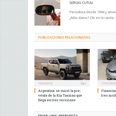
SERGIO CUTULI
Periodista desde 1994 y amant
¿Más datos? Clic en la casita 
PUBLICACIONES RELACIONADAS
16/06/2026
0
17/03/2026
Argentina: se inició la pre-
Financiac
venta de la Kia Tasman que
tres mod
llega en tres versiones
DEJAR UNA RESPUESTA