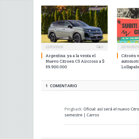
22/05/2026
0
22/10/2025
Argentina: ya a la venta el
Citroën v
Nuevo Citroen C5 Aircross a $
automotri
59.900.000
Lollapal
1 COMENTARIO
Pingback:
Oficial: así será el nuevo Ci
semestre | Carros