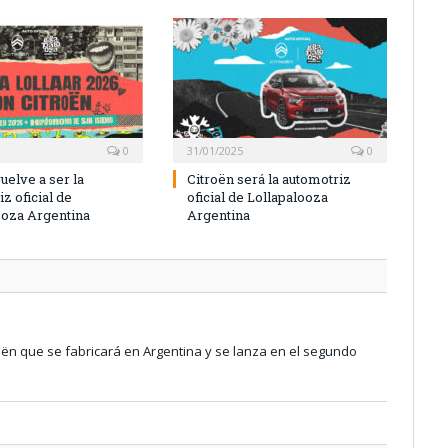
0
31/01/2025
0
uelve a ser la
Citroën será la automotriz
z oficial de
oficial de Lollapalooza
ooza Argentina
Argentina
troën que se fabricará en Argentina y se lanza en el segundo