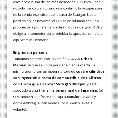
excelencia y una de las más deseadas. El Nuevo Clase A
no sólo marcó un hito sino que confirmó la recuperación
de la senda estilística que la casa de Stuttgart había
perdido en los noventa; el CLA se encolumnó con una
propuesta rupturista derivada sin dudas del gran
CLS
, y
obligó a la competencia a redoblar la apuesta, como bien
dijo Schmidt-Liermann.
En primera persona
Tomamos contacto con la versión
CLA 200 Urban
Manual
, la que se ubica por debajo en la oferta. La
misma cuenta con un motor naftero de
cuatro cilindros
con inyección directa de combustible de 1.6 litros
con turbo que alcanza 156 cv @ 5.300 rpm
, y está
asociado a una
transmisión manual de 6 marchas
(el
CLA también se ofrece con caja automática 7GDST y
doble embrague, con modos Eco y Sport y levas al
volante).