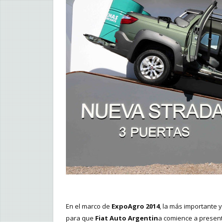
En el marco de
ExpoAgro 2014
, la más importante 
para que
Fiat Auto Argentin
a comience a present