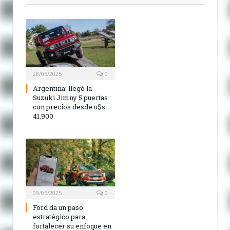
28/05/2025
0
Argentina: llegó la
Suzuki Jimny 5 puertas
con precios desde u$s
41.900
09/05/2025
0
Ford da un paso
estratégico para
fortalecer su enfoque en