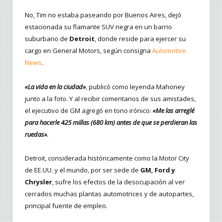
No, Tim no estaba paseando por Buenos Aires, dejó
estacionada su flamante SUV negra en un barrio
suburbano de
Detroit
, donde reside para ejercer su
cargo en General Motors, según consigna
Automotive
News
.
«La vida en la ciudad»
, publicó como leyenda Mahoney
junto a la foto. Y al recibir comentarios de sus amistades,
el ejecutivo de GM agregó en tono irónico:
«Me las arreglé
para hacerle 425 millas (680 km) antes de que se perdieran las
ruedas»
.
Detroit, considerada históricamente como la Motor City
de EE.UU. y el mundo, por ser sede de
GM, Ford y
Chrysler
, sufre los efectos de la desocupación al ver
cerrados muchas plantas automotrices y de autopartes,
principal fuente de empleo.